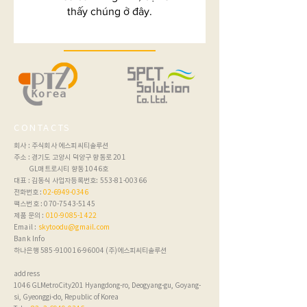
thấy chúng ở đây.
CONTACTS
회사 : 주식회사 에스피씨티솔루션
주소 : 경기도 고양시 덕양구 향동로 201
GL매트로시티 향동 1046호
대표 : 김동식 사업자등록번호:
553-81-00366
전화번호 :
02-6949-0346
팩스번호 :
070-7543-5145
제품 문의 :
010-9085-1422
Email :
skytoodu@gmail.com
Bank Info
하나은행
585-910016-96004
(주)에스피씨티솔루션
address
1046 GLMetroCity201 Hyangdong-ro, Deogyang-gu, Goyang-
si, Gyeonggi-do, Republic of Korea