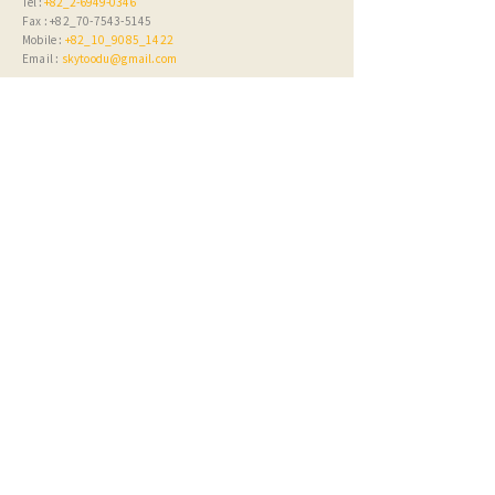
Tel :
+82_2-6949-0346
Fax : +82_70-7543-5145
Mobile :
+82_10_9085_1422
Email :
skytoodu@gmail.com
E-MAIL
Submit
© 2015 by SPCTSolution. Proudly created with Wix.com