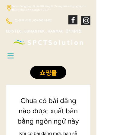
Seoul, Songpa-gu Quận 9 Đường 26 (Trung tâm công nghiệp tri
thức) Khu kinh doanh H C-617
02-6949-0346
;
010-9085-1422
​EDISTEC , LUMANTEK , HANMAC 공식대리점
쇼핑몰
Chưa có bài đăng
nào được xuất bản
bằng ngôn ngữ này
Khi có bài đăng mới, bạn sẽ